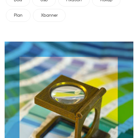
Bois
Usb
Fixation
Rollup
Plan
Xbanner