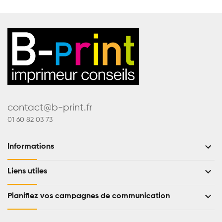
contact@b-print.fr
01 60 82 03 73
keyboard_arrow_down
Informations
keyboard_arrow_down
Liens utiles
keyboard_arrow_down
Planifiez vos campagnes de communication