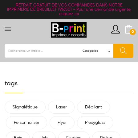
RETRAIT
GRATUIT
DE VOS COMMANDES DANS NOTRE
IMPRIMERIE DE BREUILLET (91650) -
Pour une demande urgente,
cliquez ici
0
tags
Signalétique
Laser
Dépliant
Personnaliser
Flyer
Plexyglass