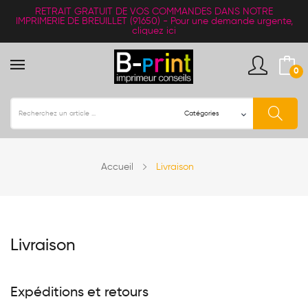
RETRAIT
GRATUIT
DE VOS COMMANDES DANS NOTRE
IMPRIMERIE DE BREUILLET (91650) -
Pour une demande urgente,
cliquez ici
0
Accueil
Livraison
Livraison
Expéditions et retours