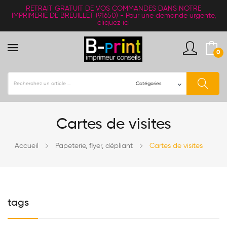
RETRAIT
GRATUIT
DE VOS COMMANDES DANS NOTRE
IMPRIMERIE DE BREUILLET (91650) -
Pour une demande urgente,
cliquez ici
0
Cartes de visites
Accueil
Papeterie, flyer, dépliant
Cartes de visites
tags