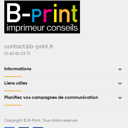
contact@b-print.fr
01 60 82 03 73
keyboard_arrow_down
Informations
keyboard_arrow_down
Liens utiles
keyboard_arrow_down
Planifiez vos campagnes de communication
Copyright © B-Print. Tous droits réservés