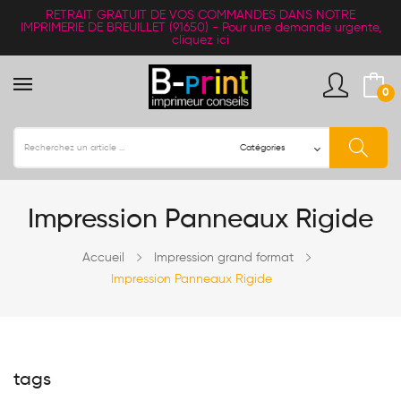
RETRAIT
GRATUIT
DE VOS COMMANDES DANS NOTRE
IMPRIMERIE DE BREUILLET (91650) -
Pour une demande urgente,
cliquez ici
0
Impression Panneaux Rigide
Accueil
Impression grand format
Impression Panneaux Rigide
tags