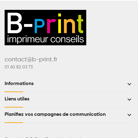
contact@b-print.fr
01 60 82 03 73
keyboard_arrow_down
Informations
keyboard_arrow_down
Liens utiles
keyboard_arrow_down
Planifiez vos campagnes de communication