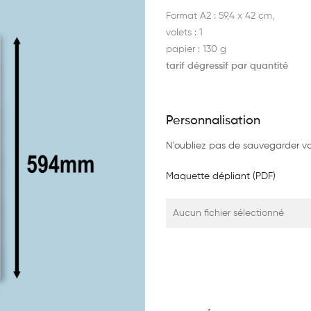
Format A2 : 59,4 x 42 cm,
volets : 1
papier : 130 g
tarif dégressif par quantité
Personnalisation
N'oubliez pas de sauvegarder vot
Maquette dépliant (PDF)
Aucun fichier sélectionné