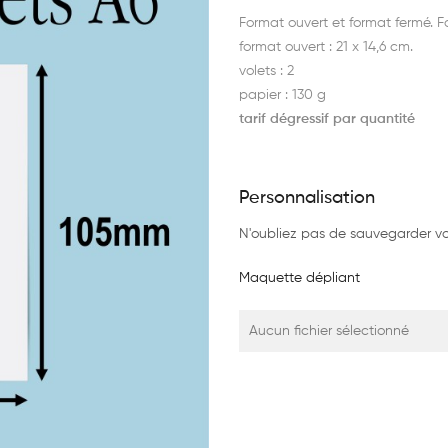
Format ouvert et format fermé. Fo
format ouvert : 21 x 14,6 cm.
volets : 2
papier : 130 g
tarif dégressif par quantité
Personnalisation
N'oubliez pas de sauvegarder vot
Maquette dépliant
Aucun fichier sélectionné