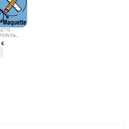
ETTE -
TION De
ELS
 €