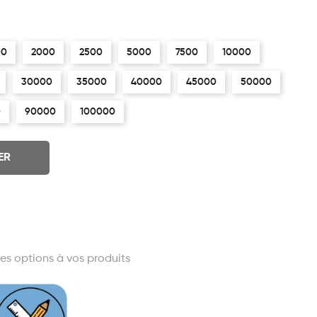
00
2000
2500
5000
7500
10000
30000
35000
40000
45000
50000
0
90000
100000
ER
es options à vos produits