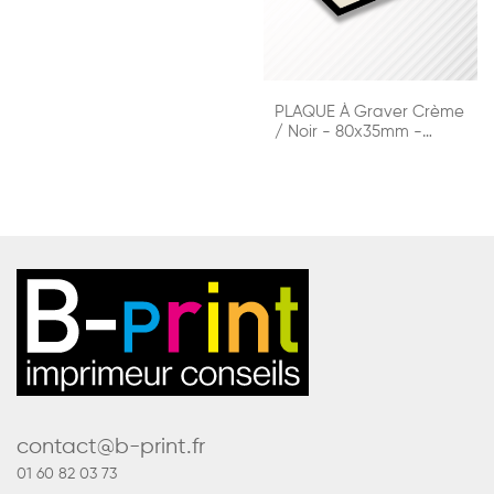
PLAQUE À Graver Crème
/ Noir - 80x35mm -
1,6mm
contact@b-print.fr
01 60 82 03 73