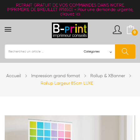
RETRAIT
GRATUIT
DE VOS COMMANDES DANS NOTRE
IMPRIMERIE DE BREUILLET (91650) -
Pour une demande urgente,
cliquez ici
0
Accueil
Impression grand format
Rollup & XBanner
Rollup Largeur 85cm LUXE