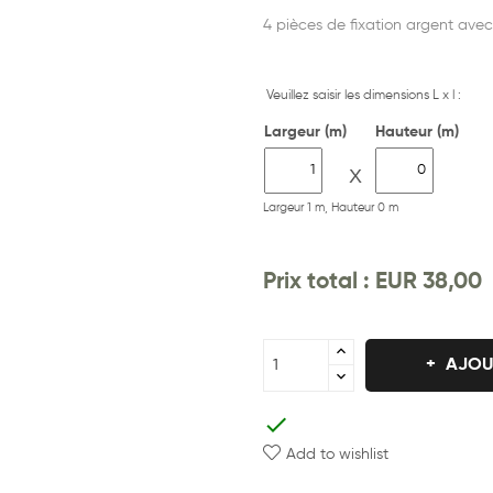
4 pièces de fixation argent avec
Veuillez saisir les dimensions L x l :
Largeur (m)
Hauteur (m)
X
Largeur 1 m, Hauteur 0 m
Prix ​​total :
EUR 38,00
AJOU
check
Add to wishlist