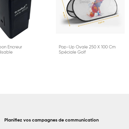
pon Encreur
Pop-Up Ovale 250 X 100 Cm
lisable
Spéciale Golf
Planifiez vos campagnes de communication