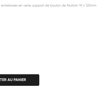
 entretoises en verre, support de boulon de fixation 19 x 120mm
TER AU PANIER