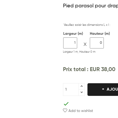
Pied parasol
pour dra
Veuillez saisir les dimensions L x l :
Largeur (m)
Hauteur (m)
X
Largeur 1 m, Hauteur 0 m
Prix ​​total :
EUR 38,00
AJOU
check
Add to wishlist