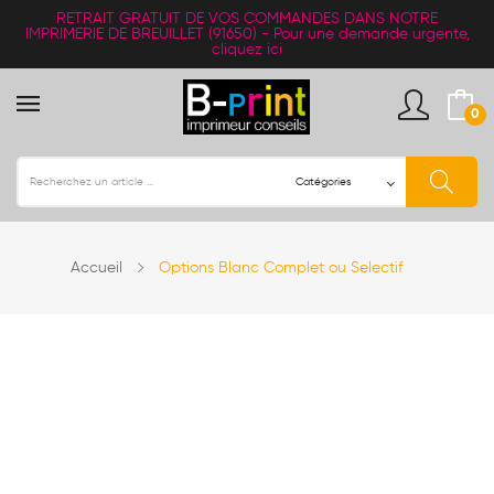
RETRAIT
GRATUIT
DE VOS COMMANDES DANS NOTRE
IMPRIMERIE DE BREUILLET (91650) -
Pour une demande urgente,
cliquez ici
0
Accueil
Options Blanc Complet ou Selectif