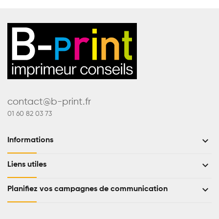
contact@b-print.fr
01 60 82 03 73
keyboard_arrow_down
Informations
keyboard_arrow_down
Liens utiles
keyboard_arrow_down
Planifiez vos campagnes de communication