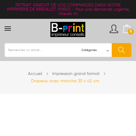
RETRAIT
GRATUIT
DE VOS COMMANDES DANS NOTRE
IMPRIMERIE DE BREUILLET (91650) -
Pour une demande urgente,
cliquez ici
0
Accueil
Impression grand format
Drapeau avec manche 30 x 45 cm