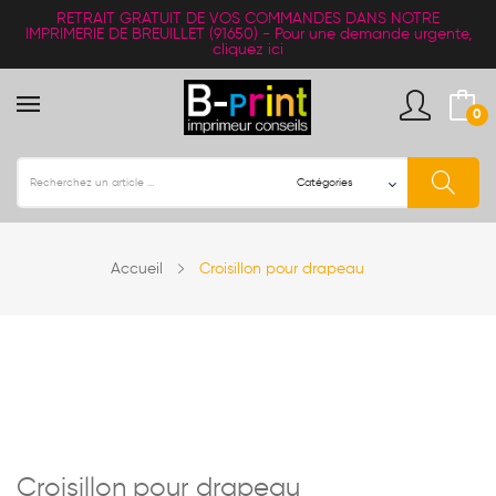
RETRAIT
GRATUIT
DE VOS COMMANDES DANS NOTRE
IMPRIMERIE DE BREUILLET (91650) -
Pour une demande urgente,
cliquez ici
0
Accueil
Croisillon pour drapeau
Croisillon pour drapeau