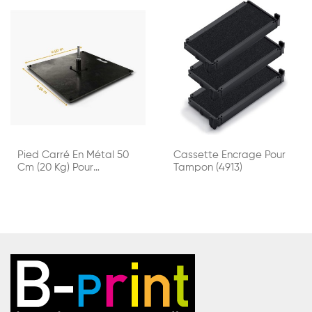
Pied Carré En Métal 50
Cassette Encrage Pour
Cm (20 Kg) Pour
Tampon (4913)
Drapeau