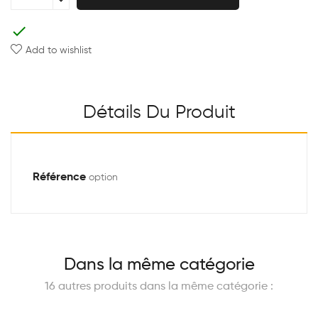
check
Add to wishlist
Détails Du Produit
Référence
option
Dans la même catégorie
16 autres produits dans la même catégorie :