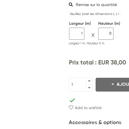
Remise sur la quantité
Veuillez saisir les dimensions L x l :
Largeur (m)
Hauteur (m)
X
Largeur 1 m, Hauteur 0 m
Prix ​​total :
EUR 38,00
AJOU
check
Add to wishlist
Accessoires & options