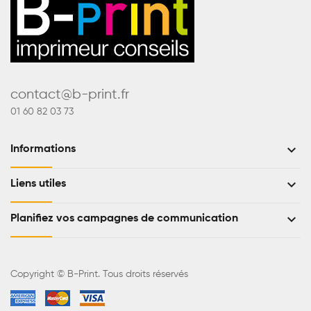
contact@b-print.fr
01 60 82 03 73
keyboard_arrow_down
Informations
keyboard_arrow_down
Liens utiles
keyboard_arrow_down
Planifiez vos campagnes de communication
Copyright © B-Print. Tous droits réservés