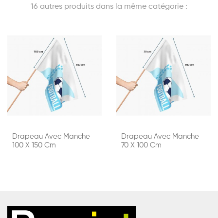
16 autres produits dans la même catégorie :
Drapeau Avec Manche
Drapeau Avec Manche
100 X 150 Cm
70 X 100 Cm