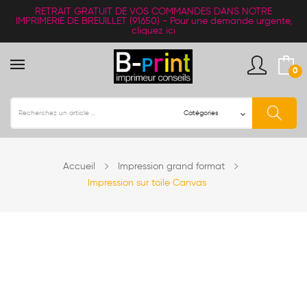
RETRAIT
GRATUIT
DE VOS COMMANDES DANS NOTRE
IMPRIMERIE DE BREUILLET (91650) -
Pour une demande urgente,
cliquez ici
0
Accueil
Impression grand format
Impression sur toile Canvas