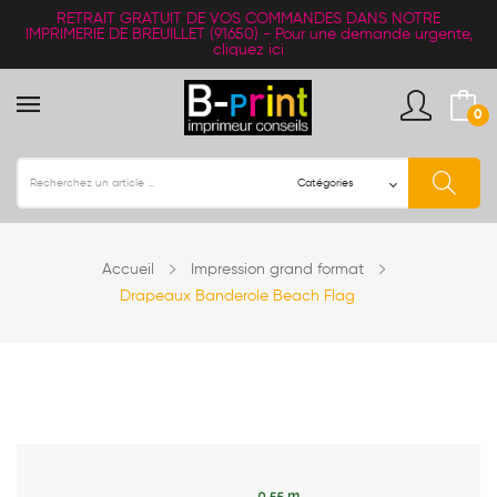
RETRAIT
GRATUIT
DE VOS COMMANDES DANS NOTRE
IMPRIMERIE DE BREUILLET (91650) -
Pour une demande urgente,
cliquez ici
0
Accueil
Impression grand format
Drapeaux Banderole Beach Flag