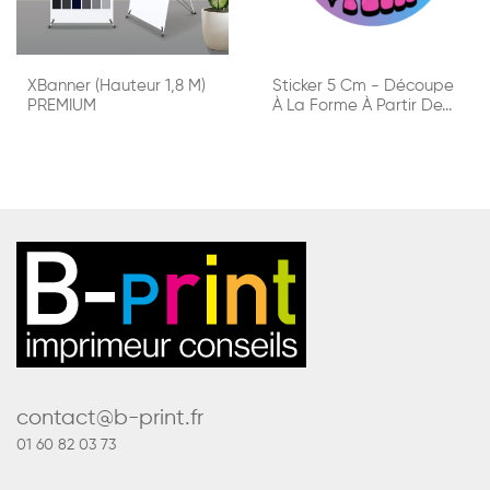
XBanner (hauteur 1,8 M)
Sticker 5 Cm - Découpe
PREMIUM
À La Forme À Partir De...
contact@b-print.fr
01 60 82 03 73