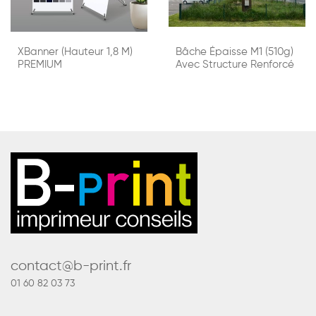
XBanner (hauteur 1,8 M)
Bâche Épaisse M1 (510g)
PREMIUM
Avec Structure Renforcé
contact@b-print.fr
01 60 82 03 73