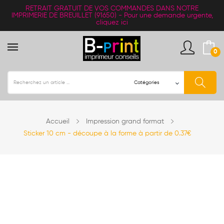
RETRAIT
GRATUIT
DE VOS COMMANDES DANS NOTRE
IMPRIMERIE DE BREUILLET (91650) -
Pour une demande urgente,
cliquez ici
0
Accueil
Impression grand format
Sticker 10 cm - découpe à la forme à partir de 0.37€